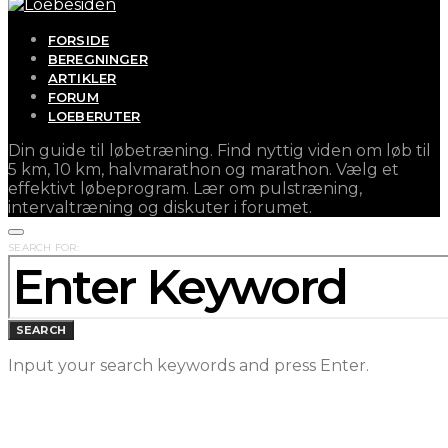
FORSIDE
BEREGNINGER
ARTIKLER
FORUM
LOEBERUTER
Din guide til løbetræning. Find nyttig viden om løb til
5 km, 10 km, halvmarathon og marathon. Vælg et
effektivt løbeprogram. Lær om pulstræning,
intervaltræning og diskuter i forumet.
SEARCH FOR:
SEARCH
Input your search keywords and press Enter.