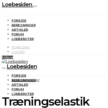
Loebesiden
FORSIDE
BEREGNINGER
ARTIKLER
FORUM
LOEBERUTER
TILMELDING
LOG IND
FORUM
Loebesiden
FORSIDE
BEREGNINGER
IKKE-KATEGORISERET
ARTIKLER
FORUM
LOEBERUTER
Træningselastik