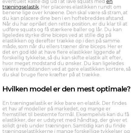
eventuelt kaste dig ud i at lave squats med
en
træningselastik
. Her placeres elastikken rundt om
benene lige over knæene. Den skal være så stram, at
du kan placere dine ben i en hoftebreddes afstand.
Når du har opnået den rette position, er du klar til at
udføre squats og få stærkere baller og lår. Du kan
ligeledes styrke dine biceps ved at stille dig på
elastikken og derefter trække op i den på samme
måde, som når du ellers træner dine biceps. Her er
det en god idé at have flere elastikker liggende af
forskellig tykkelse, så du kan skifte elastik alt efter,
hvor meget modstand du ønsker. Du kan ligeledes
variere modstanden ved at gøre elastikken kortere, så
du skal bruge flere kræfter på at trække.
Hvilken model er den mest optimale?
En træningselastik er ikke bare en elastik. Der findes
et hav af modeller på markedet, og mange er
fremstillet til bestemte formål. Eksempelvis kan du få
elastikker, der er udstyret med håndtag, der giver et
solidt greb under træningen. Samtidig kan du finde
træningselastikkerne i mange forskellige tykkelser og