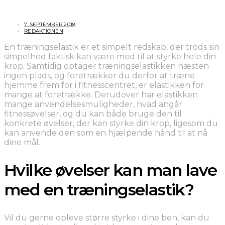
7. SEPTEMBER 2018
REDAKTIONEN
En træningselastik er et simpelt redskab, der trods sin
simpelhed faktisk kan være med til at styrke hele din
krop. Samtidig optager træningselastikken næsten
ingen plads, og foretrækker du derfor at træne
hjemme frem for i fitnesscentret, er elastikken for
mange at foretrække. Derudover har elastikken
mange anvendelsesmuligheder, hvad angår
fitnessøvelser, og du kan både bruge den til
konkrete øvelser, der kan styrke din krop, ligesom du
kan anvende den som en hjælpende hånd til at nå
dine mål.
Hvilke øvelser kan man lave
med en træningselastik?
Vil du gerne opleve større styrke i dine ben, kan du