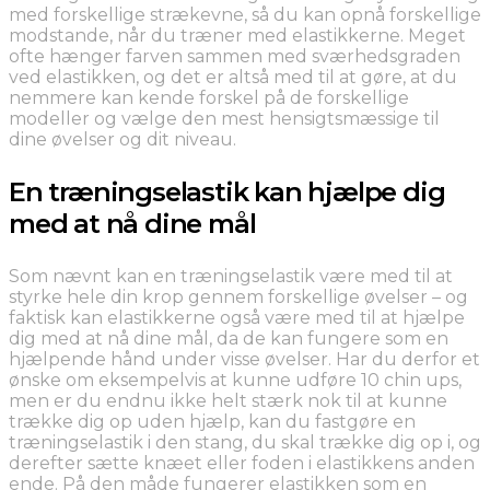
med forskellige strækevne, så du kan opnå forskellige
modstande, når du træner med elastikkerne. Meget
ofte hænger farven sammen med sværhedsgraden
ved elastikken, og det er altså med til at gøre, at du
nemmere kan kende forskel på de forskellige
modeller og vælge den mest hensigtsmæssige til
dine øvelser og dit niveau.
En træningselastik kan hjælpe dig
med at nå dine mål
Som nævnt kan en træningselastik være med til at
styrke hele din krop gennem forskellige øvelser – og
faktisk kan elastikkerne også være med til at hjælpe
dig med at nå dine mål, da de kan fungere som en
hjælpende hånd under visse øvelser. Har du derfor et
ønske om eksempelvis at kunne udføre 10 chin ups,
men er du endnu ikke helt stærk nok til at kunne
trække dig op uden hjælp, kan du fastgøre en
træningselastik i den stang, du skal trække dig op i, og
derefter sætte knæet eller foden i elastikkens anden
ende. På den måde fungerer elastikken som en