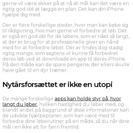
gerne vil være sikker på at nå sit mål kan det være en
rigtig god idé at lægge en plan. Det kan din iPhone
hjælpe dig med.
Der er flere forskellige steder, hvor man kan købe sig
til rådgivning, hvis man gerne vil forbedre sit løb. Det
er også en god idé for de løbere, som er nået så langt,
at der er brug for at professionelle giver en hånd
med for at forbedre løbet. Der er findes dog stadig
rigtig mange, som sagtens vil kunne få forbedret
deres løb ved at downloade en app til deres iPhone.
På den måde kan de spare pengene, der ellers skulle
have gået til en dyr træner.
Nytårsforsættet er ikke en utopi
De mange forskellige
apps kan holde styr på, hvor
langt du løber
, hvilken hastighed du løber med, og
blandt andet på baggrund af disse informationer kan
de udvikle hjælpeplaner, som kan være med til
forbedre dine løberutiner på en måde, så du når dine
mål i en ikke alt for fjern fremtid.