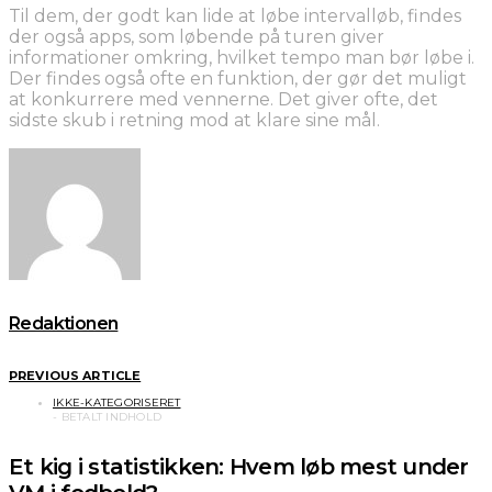
Til dem, der godt kan lide at løbe intervalløb, findes
der også apps, som løbende på turen giver
informationer omkring, hvilket tempo man bør løbe i.
Der findes også ofte en funktion, der gør det muligt
at konkurrere med vennerne. Det giver ofte, det
sidste skub i retning mod at klare sine mål.
Redaktionen
PREVIOUS ARTICLE
IKKE-KATEGORISERET
Et kig i statistikken: Hvem løb mest under