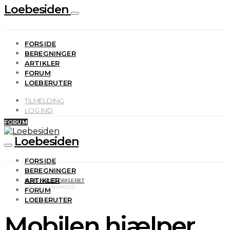
Loebesiden
FORSIDE
BEREGNINGER
ARTIKLER
FORUM
LOEBERUTER
TILMELDING
LOG IND
FORUM
Loebesiden
FORSIDE
BEREGNINGER
ARTIKLER
IKKE-KATEGORISERET
FORUM
LOEBERUTER
Mobilen hjælper