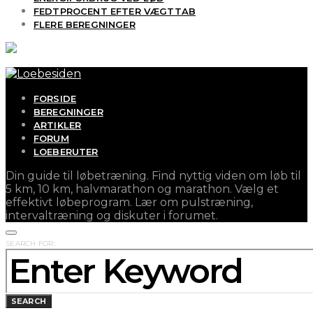
FEDTPROCENT EFTER VÆGTTAB
FLERE BEREGNINGER
FORSIDE
BEREGNINGER
ARTIKLER
FORUM
LOEBERUTER
Din guide til løbetræning. Find nyttig viden om løb til
5 km, 10 km, halvmarathon og marathon. Vælg et
effektivt løbeprogram. Lær om pulstræning,
intervaltræning og diskuter i forumet.
SEARCH FOR:
SEARCH