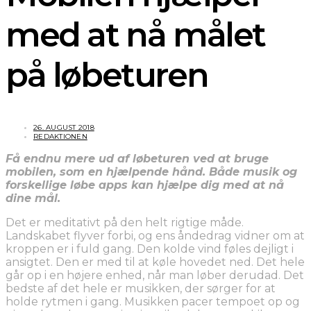
med at nå målet
på løbeturen
26. AUGUST 2018
REDAKTIONEN
Få endnu mere ud af løbeturen ved at bruge
mobilen, som en hjælpende hånd. Både musik og
forskellige løbe apps kan hjælpe dig med at nå
dine mål.
Det er meditativt på den helt rigtige måde.
Landskabet flyver forbi, og ens åndedrag vidner om at
kroppen er i fuld gang. Den kolde vind føles dejligt i
ansigtet. Den er med til at køle hovedet ned. Det hele
går op i en højere enhed, når man løber derudad. Det
bedste af det hele er musikken, der sørger for at
holde rytmen i gang. Musikken pacer tempoet op og