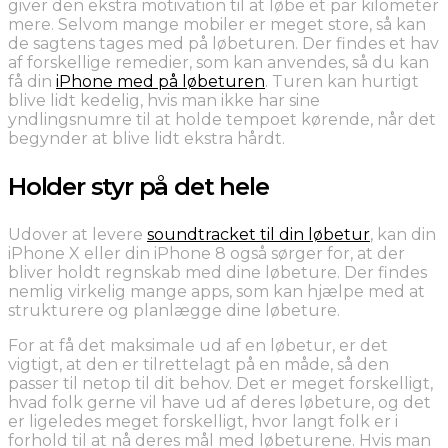
giver den ekstra motivation til at løbe et par kilometer
mere. Selvom mange mobiler er meget store, så kan
de sagtens tages med på løbeturen. Der findes et hav
af forskellige remedier, som kan anvendes, så du kan
få din
iPhone med på løbeturen
. Turen kan hurtigt
blive lidt kedelig, hvis man ikke har sine
yndlingsnumre til at holde tempoet kørende, når det
begynder at blive lidt ekstra hårdt.
Holder styr på det hele
Udover at levere
soundtracket til din løbetur
, kan din
iPhone X eller din iPhone 8 også sørger for, at der
bliver holdt regnskab med dine løbeture. Der findes
nemlig virkelig mange apps, som kan hjælpe med at
strukturere og planlægge dine løbeture.
For at få det maksimale ud af en løbetur, er det
vigtigt, at den er tilrettelagt på en måde, så den
passer til netop til dit behov. Det er meget forskelligt,
hvad folk gerne vil have ud af deres løbeture, og det
er ligeledes meget forskelligt, hvor langt folk er i
forhold til at nå deres mål med løbeturene. Hvis man