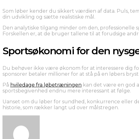
Som løber kender du sikkert værdien af data. Puls, tem
din udvikling og sætte realistiske mål.
Den analytiske tilgang minder om den, professionelle 
Forskellen er, at de bruger tallene til at forudsige and
Sportsøkonomi for den nysge
Du behøver ikke være økonom for at interessere dig for
sponsorer betaler millioner for at stå på en løbers bryst,
På
hviledage fra løbetræningen
kan det være en god akt
sportsbegivenhed endnu mere interessant at følge.
Uanset om du løber for sundhed, konkurrence eller den
historie, som rækker langt ud over målstregen.