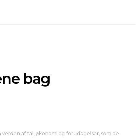
ene bag
 verden af tal, økonomi og forudsigelser, som de