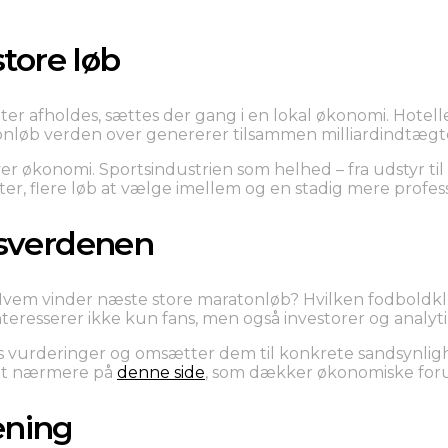
tore løb
 afholdes, sættes der gang i en lokal økonomi. Hotell
onløb verden over genererer tilsammen milliardindtægter,
er økonomi. Sportsindustrien som helhed – fra udstyr ti
er, flere løb at vælge imellem og en stadig mere profess
tsverdenen
 Hvem vinder næste store maratonløb? Hvilken fodbold
teresserer ikke kun fans, men også investorer og analyti
 vurderinger og omsætter dem til konkrete sandsynligh
et nærmere på
denne side
, som dækker økonomiske foru
æning