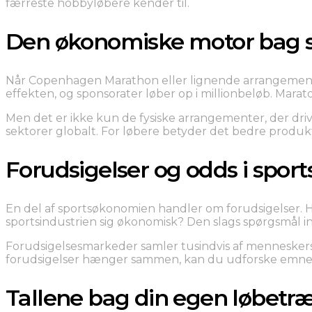
færreste hobbyløbere kender til.
Den økonomiske motor bag s
Når Copenhagen Marathon eller lignende arrangementer
effekten, og sponsorater løber op i millionbeløb. Marat
Men det er ikke kun de fysiske arrangementer, der driv
sektorer globalt. For løbere betyder det bedre produkt
Forudsigelser og odds i spor
En del af sportsøkonomien handler om forudsigelser.
sportsindustrien sig økonomisk? Den slags spørgsmål in
Forudsigelsesmarkeder samler tusindvis af menneskers
forudsigelser hænger sammen, kan du udforske emn
Tallene bag din egen løbetr