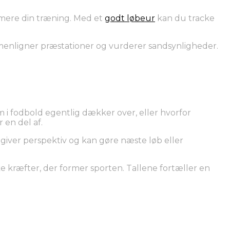
timere din træning. Med et
godt løbeur
kan du tracke
mmenligner præstationer og vurderer sandsynligheder.
m i fodbold egentlig dækker over, eller hvorfor
 en del af.
 giver perspektiv og kan gøre næste løb eller
 kræfter, der former sporten. Tallene fortæller en