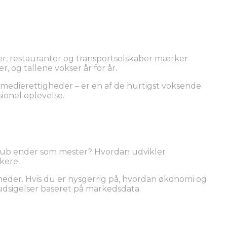
er, restauranter og transportselskaber mærker
 og tallene vokser år for år.
l medierettigheder – er en af de hurtigst voksende
ionel oplevelse.
klub ender som mester? Hvordan udvikler
kere.
eder. Hvis du er nysgerrig på, hvordan økonomi og
dsigelser baseret på markedsdata.