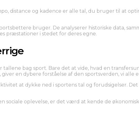
po, distance og kadence er alle tal, du bruger til at op
sportsbettere bruger. De analyserer historiske data, sa
res præstationer i stedet for deres egne.
rrige
 tallene bag sport. Bare det at vide, hvad en transfersu
 giver en dybere forståelse af den sportsverden, vi alle er
ivitet at dykke ned i sportens tal og forudsigelser. Det
 sociale oplevelse, er det værd at kende de økonomiske