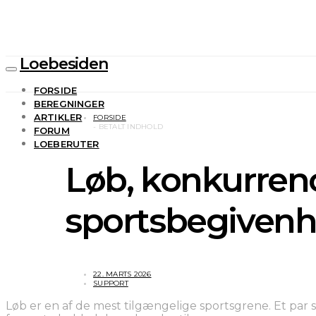
Loebesiden
FORSIDE
BEREGNINGER
ARTIKLER
FORSIDE
FORUM
LOEBERUTER
Løb, konkurren
sportsbegiven
22. MARTS 2026
SUPPORT
Løb er en af de mest tilgængelige sportsgrene. Et par