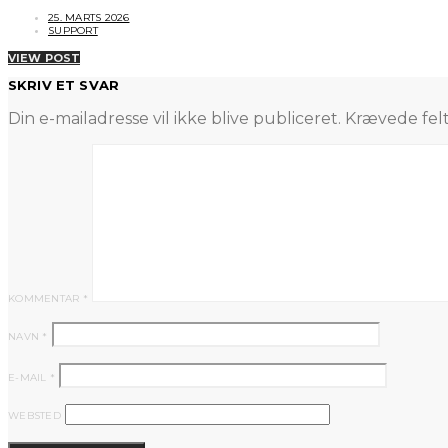
25. MARTS 2026
SUPPORT
VIEW POST
SKRIV ET SVAR
Din e-mailadresse vil ikke blive publiceret.
Krævede fel
KOMMENTAR
*
NAVN
*
E-MAIL
*
WEBSTED