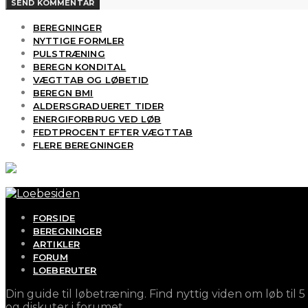
BEREGNINGER
NYTTIGE FORMLER
PULSTRÆNING
BEREGN KONDITAL
VÆGTTAB OG LØBETID
BEREGN BMI
ALDERSGRADUERET TIDER
ENERGIFORBRUG VED LØB
FEDTPROCENT EFTER VÆGTTAB
FLERE BEREGNINGER
FORSIDE
BEREGNINGER
ARTIKLER
FORUM
LOEBERUTER
Din guide til løbetræning. Find nyttig viden om løb ti
og diskuter i forumet.