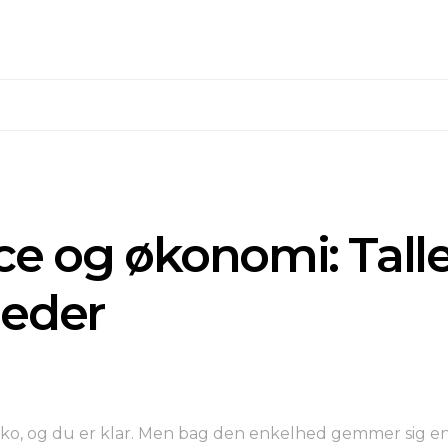
ce og økonomi: Tall
heder
 sko, og du er klar. Men bag den enkelhed gemmer sig en