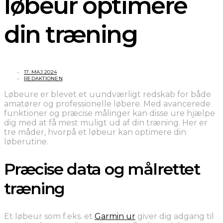
løbeur optimere
din træning
17. MAJ 2024
REDAKTIONEN
Løbeure er blevet et uundværligt redskab for både
amatører og professionelle løbere. Med avancerede
funktioner og præcise målinger kan disse ure hjælpe
dig med at få mest muligt ud af din træning. Her er
tre måder, hvorpå et løbeur kan optimere din
løberutine.
Præcise data og målrettet
træning
Et løbeur som f.eks. et
Garmin ur
giver dig adgang til