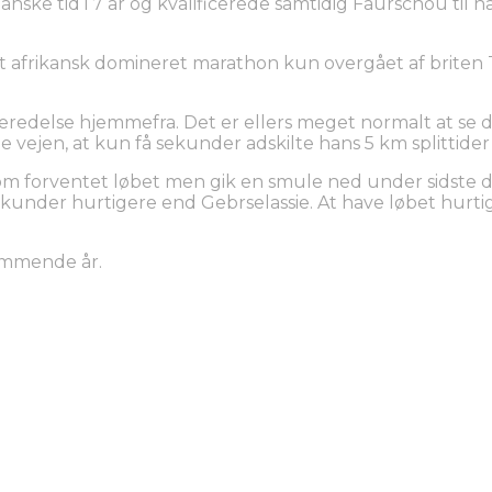
nske tid i 7 år og kvalificerede samtidig Faurschou til n
afrikansk domineret marathon kun overgået af briten T
beredelse hjemmefra. Det er ellers meget normalt at se
e vejen, at kun få sekunder adskilte hans 5 km splittider
m forventet løbet men gik en smule ned under sidste de
kunder hurtigere end Gebrselassie. At have løbet hurti
ommende år.