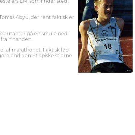
æste års EM, som finder sted i
omas Abyu, der rent faktisk er
 debutanter gå en smule ned i
 fra hinanden.
l af marathonet. Faktisk løb
gere end den Etiopiske stjerne