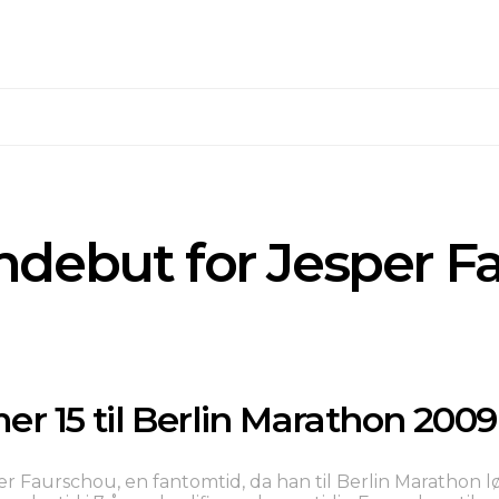
debut for Jesper F
r 15 til Berlin Marathon 2009
r Faurschou, en fantomtid, da han til Berlin Marathon lø