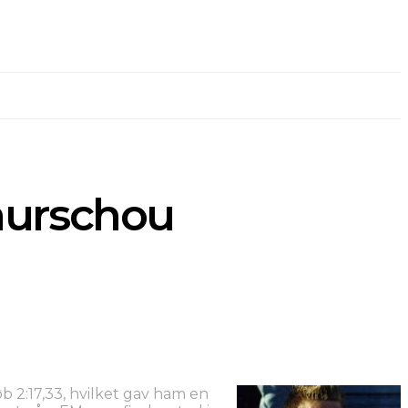
aurschou
b 2:17,33, hvilket gav ham en