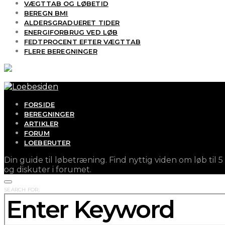
VÆGTTAB OG LØBETID
BEREGN BMI
ALDERSGRADUERET TIDER
ENERGIFORBRUG VED LØB
FEDTPROCENT EFTER VÆGTTAB
FLERE BEREGNINGER
FORSIDE
BEREGNINGER
ARTIKLER
FORUM
LOEBERUTER
Din guide til løbetræning. Find nyttig viden om løb ti
og diskuter i forumet.
SEARCH FOR: