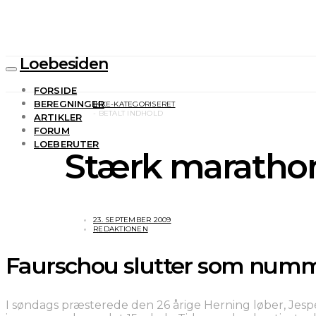
Loebesiden
FORSIDE
BEREGNINGER
IKKE-KATEGORISERET
ARTIKLER
FORUM
LOEBERUTER
Stærk marathon
23. SEPTEMBER 2009
REDAKTIONEN
Faurschou slutter som numme
I søndags præsterede den 26 årige Herning løber, Jespe