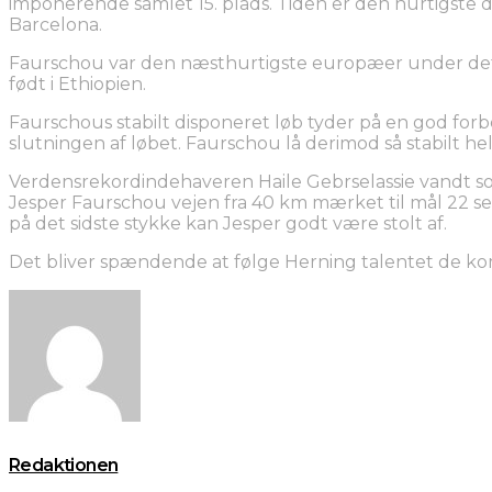
imponerende samlet 15. plads. Tiden er den hurtigste da
Barcelona.
Faurschou var den næsthurtigste europæer under det 
født i Ethiopien.
Faurschous stabilt disponeret løb tyder på en god for
slutningen af løbet. Faurschou lå derimod så stabilt hel
Verdensrekordindehaveren Haile Gebrselassie vandt so
Jesper Faurschou vejen fra 40 km mærket til mål 22 se
på det sidste stykke kan Jesper godt være stolt af.
Det bliver spændende at følge Herning talentet de k
Redaktionen