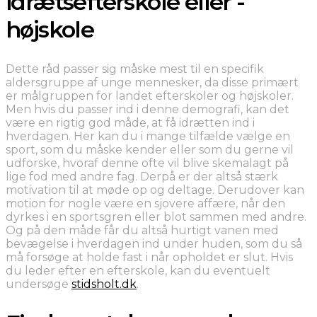
idrætsefterskole eller -
højskole
Dette råd passer sig måske mest til en specifik
aldersgruppe af unge mennesker, da disse primært
er målgruppen for landet efterskoler og højskoler.
Men hvis du passer ind i denne demografi, kan det
være en rigtig god måde, at få idrætten ind i
hverdagen. Her kan du i mange tilfælde vælge en
sport, som du måske kender eller som du gerne vil
udforske, hvoraf denne ofte vil blive skemalagt på
lige fod med andre fag. Derpå er der altså stærk
motivation til at møde op og deltage. Derudover kan
motion for nogle være en sjovere affære, når den
dyrkes i en sportsgren eller blot sammen med andre.
Og på den måde får du altså hurtigt vanen med
bevægelse i hverdagen ind under huden, som du så
må forsøge at holde fast i når opholdet er slut. Hvis
du leder efter en efterskole, kan du eventuelt
undersøge
stidsholt.dk
.