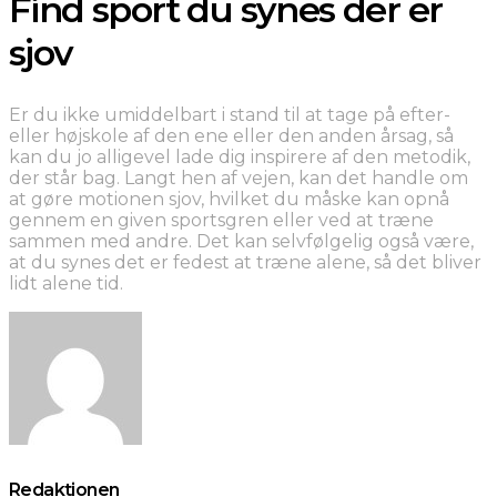
Find sport du synes der er
sjov
Er du ikke umiddelbart i stand til at tage på efter-
eller højskole af den ene eller den anden årsag, så
kan du jo alligevel lade dig inspirere af den metodik,
der står bag. Langt hen af vejen, kan det handle om
at gøre motionen sjov, hvilket du måske kan opnå
gennem en given sportsgren eller ved at træne
sammen med andre. Det kan selvfølgelig også være,
at du synes det er fedest at træne alene, så det bliver
lidt alene tid.
Redaktionen