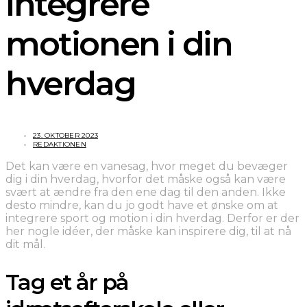
integrere
motionen i din
hverdag
23. OKTOBER 2023
REDAKTIONEN
Det kan være en vanesag, hvor meget du bevæger
dig i din hverdag, hvorfor det måske også kan være
svært at ændre fra den ene dag til den anden. Ikke
desto mindre, kan du jo godt have et ønske om at
integrere sport og motion i din hverdag. Derfor er der
her nogle idéer, der måske kan inspirere dig, til at nå
dit mål.
Tag et år på