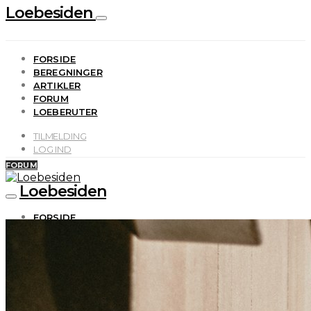
Loebesiden
FORSIDE
BEREGNINGER
ARTIKLER
FORUM
LOEBERUTER
TILMELDING
LOG IND
FORUM
Loebesiden
FORSIDE
BEREGNINGER
ARTIKLER
FORUM
LOEBERUTER