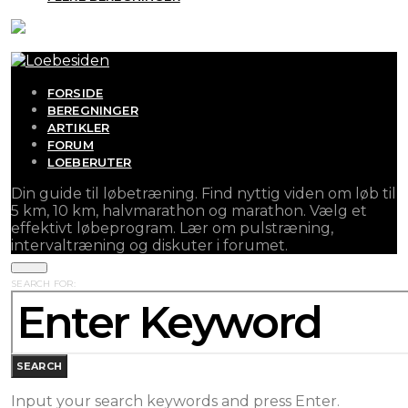
FORSIDE
BEREGNINGER
ARTIKLER
FORUM
LOEBERUTER
Din guide til løbetræning. Find nyttig viden om løb til
5 km, 10 km, halvmarathon og marathon. Vælg et
effektivt løbeprogram. Lær om pulstræning,
intervaltræning og diskuter i forumet.
SEARCH FOR:
SEARCH
Input your search keywords and press Enter.