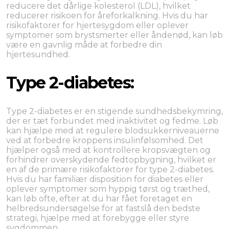
reducere det dårlige kolesterol (LDL), hvilket
reducerer risikoen for åreforkalkning. Hvis du har
risikofaktorer for hjertesygdom eller oplever
symptomer som brystsmerter eller åndenød, kan løb
være en gavnlig måde at forbedre din
hjertesundhed.
Type 2-diabetes:
Type 2-diabetes er en stigende sundhedsbekymring,
der er tæt forbundet med inaktivitet og fedme. Løb
kan hjælpe med at regulere blodsukkerniveauerne
ved at forbedre kroppens insulinfølsomhed. Det
hjælper også med at kontrollere kropsvægten og
forhindrer overskydende fedtopbygning, hvilket er
en af de primære risikofaktorer for type 2-diabetes.
Hvis du har familiær disposition for diabetes eller
oplever symptomer som hyppig tørst og træthed,
kan løb ofte, efter at du har fået foretaget en
helbredsundersøgelse for at fastslå den bedste
strategi, hjælpe med at forebygge eller styre
sygdommen.