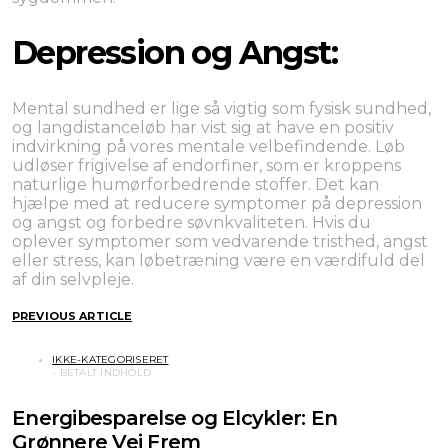
Depression og Angst:
Mental sundhed er lige så vigtig som fysisk sundhed,
og langdistanceløb har vist sig at have en positiv
indvirkning på vores mentale velbefindende. Løb
udløser frigivelse af endorfiner, som er kroppens
naturlige humørforbedrende stoffer. Det kan
hjælpe med at reducere symptomer på depression
og angst og forbedre søvnkvaliteten. Hvis du
oplever symptomer som vedvarende tristhed, angst
eller stress, kan løbetræning være en værdifuld del
af din selvpleje.
PREVIOUS ARTICLE
IKKE-KATEGORISERET
Energibesparelse og Elcykler: En
Grønnere Vej Frem