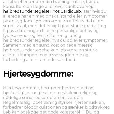
at løbe eller ændrer din træningsrutine, bør du
konsultere en læge eller eventuelt overveje
helbredsundersøgelser hos CardioLab
, især hvis du
allerede har en medicinsk tilstand eller symptomer
på en sygdom. Løb kan være en effektiv del af en
sund livsstil, men det er vigtigt at starte gradvist og
tilpasse træningen til dine personlige behov og
fysiske evner og først efter en grundig
helbredsundersøgelse, hvis du oplever symptomer.
Sammen med en sund kost og regelmæssig
helbredsundersøgelse kan løb være en stærk
allieret i kampen mod disse sygdomme og
forbedring af din samlede sundhed.
Hjertesygdomme:
Hjertesygdomme, herunder hjerteanfald og
hjertesvigt, er nogle af de mest almindelige og
dødelige sundhedsproblemer i verden.
Regelmæssig løbetræning styrker hjertemusklen,
forbedrer blodcirkulationen og sænker blodtrykket.
Løb kan også øge det gode kolesterol (HDL) og