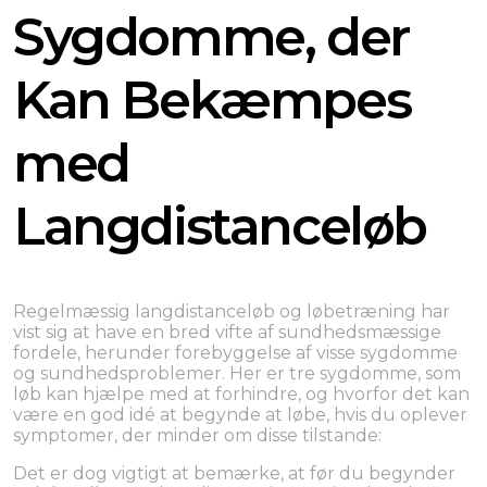
Sygdomme, der
Kan Bekæmpes
med
Langdistanceløb
Regelmæssig langdistanceløb og løbetræning har
vist sig at have en bred vifte af sundhedsmæssige
fordele, herunder forebyggelse af visse sygdomme
og sundhedsproblemer. Her er tre sygdomme, som
løb kan hjælpe med at forhindre, og hvorfor det kan
være en god idé at begynde at løbe, hvis du oplever
symptomer, der minder om disse tilstande:
Det er dog vigtigt at bemærke, at før du begynder