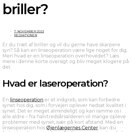
briller?
7. NOVEMBER 2023
REDAKTIONEN
Er du træt af briller og vil du gerne have skarpere
syn? Så kan en linseoperation være lige noget for dig.
Men hvad er en linseoperation overhovedet? Læs
mere i denne korte oversigt og bliv meget klogere på
det.
Hvad er laseroperation?
En
linseoperation
er et indgreb, som kan forbedre
synet hos dig, som i forvejen oplever nedsat kvalitet i
synet. Det er meget almindeligt og kan ramme os i
alle aldre – fra halvtredsårsalderen vil mange opleve
problemer med synet, især på kort afstand. Med en
linseoperation hos
Øjenlægernes Center
kan du