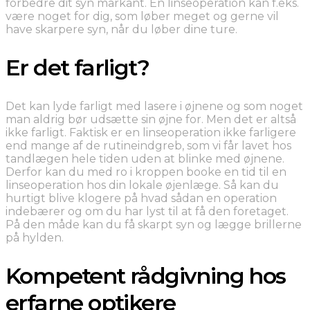
forbedre dit syn markant. En linseoperation kan f.eks.
være noget for dig, som løber meget og gerne vil
have skarpere syn, når du løber dine ture.
Er det farligt?
Det kan lyde farligt med lasere i øjnene og som noget
man aldrig bør udsætte sin øjne for. Men det er altså
ikke farligt. Faktisk er en linseoperation ikke farligere
end mange af de rutineindgreb, som vi får lavet hos
tandlægen hele tiden uden at blinke med øjnene.
Derfor kan du med ro i kroppen booke en tid til en
linseoperation hos din lokale øjenlæge. Så kan du
hurtigt blive klogere på hvad sådan en operation
indebærer og om du har lyst til at få den foretaget.
På den måde kan du få skarpt syn og lægge brillerne
på hylden.
Kompetent rådgivning hos
erfarne optikere