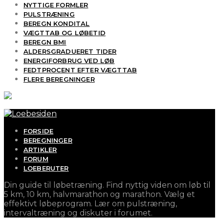
NYTTIGE FORMLER
PULSTRÆNING
BEREGN KONDITAL
VÆGTTAB OG LØBETID
BEREGN BMI
ALDERSGRADUERET TIDER
ENERGIFORBRUG VED LØB
FEDTPROCENT EFTER VÆGTTAB
FLERE BEREGNINGER
FORSIDE
BEREGNINGER
ARTIKLER
FORUM
LOEBERUTER
Din guide til løbetræning. Find nyttig viden om løb til
5 km, 10 km, halvmarathon og marathon. Vælg et
effektivt løbeprogram. Lær om pulstræning,
intervaltræning og diskuter i forumet.