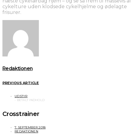
næste cykelairbag hjem – og se så frem til massevis af
cykelture uden klodsede cykelhjelme og ødelagte
frisurer.
Redaktionen
PREVIOUS ARTICLE
UDSTYR
Crosstrainer
7. SEPTEMBER 2018
REDAKTIONEN