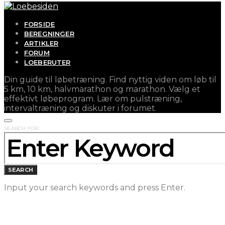
FORSIDE
BEREGNINGER
ARTIKLER
FORUM
LOEBERUTER
Din guide til løbetræning. Find nyttig viden om løb til
5 km, 10 km, halvmarathon og marathon. Vælg et
effektivt løbeprogram. Lær om pulstræning,
intervaltræning og diskuter i forumet.
SEARCH FOR:
SEARCH
Input your search keywords and press Enter.