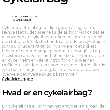
7. SEPTEMBER 2018
REDAKTIONEN
Cykler du ofte til og fra dine gøremål, og har du
længe fået tudet ørerne fulde af, hvor vigtigt det er
at anvende en cykelhjelm, når man kører afsted på
den tohjulede? Måske har du allerede en cykelhjelm,
som du bruger flittigt, og hvis ikke er det sikkert
blevet påpeget mange gange, at du bør gå ud og
investere i en. Det er nu heller ikke bare tom snak, for
en cykelhjelm er yderst vigtig for din sikkerhed i
trafikken. Hvis den traditionelle cykelhjelm imidlertid
ikke helt er noget for dig, kan det være, at du bør
overveje det nyeste skud på stammen:
Cykelairbaggen
.
Hvad er en cykelairbag?
En cykelairbag er, som navnet antyder, en airbag, der