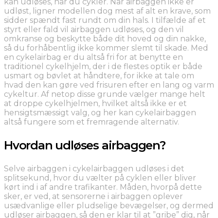
kan udløses, når du cykler. Når airbaggen ikke er
udløst, ligner modellen dog mest af alt en krave, som
sidder spændt fast rundt om din hals. I tilfælde af et
styrt eller fald vil airbaggen udløses, og den vil
omkranse og beskytte både dit hoved og din nakke,
så du forhåbentlig ikke kommer slemt til skade. Med
en cykelairbag er du altså fri for at benytte en
traditionel cykelhjelm, der i de flestes optik er både
usmart og bøvlet at håndtere, for ikke at tale om
hvad den kan gøre ved frisuren efter en lang og varm
cykeltur. Af netop disse grunde vælger mange helt
at droppe cykelhjelmen, hvilket altså ikke er et
hensigtsmæssigt valg, og her kan cykelairbaggen
altså fungere som et fremragende alternativ.
Hvordan udløses airbaggen?
Selve airbaggen i cykelairbaggen udløses i det
splitsekund, hvor du vælter på cyklen eller bliver
kørt ind i af andre trafikanter. Måden, hvorpå dette
sker, er ved, at sensorerne i airbaggen oplever
usædvanlige eller pludselige bevægelser, og dermed
udløser airbaggen, så den er klar til at ”gribe” dig, når