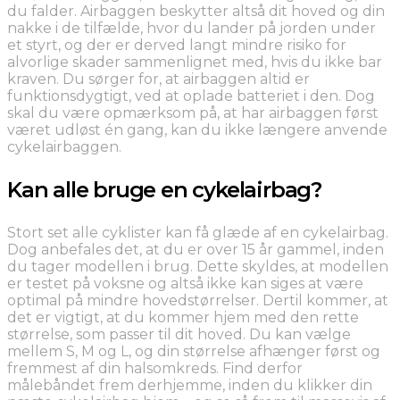
du falder. Airbaggen beskytter altså dit hoved og din
nakke i de tilfælde, hvor du lander på jorden under
et styrt, og der er derved langt mindre risiko for
alvorlige skader sammenlignet med, hvis du ikke bar
kraven. Du sørger for, at airbaggen altid er
funktionsdygtigt, ved at oplade batteriet i den. Dog
skal du være opmærksom på, at har airbaggen først
været udløst én gang, kan du ikke længere anvende
cykelairbaggen.
Kan alle bruge en cykelairbag?
Stort set alle cyklister kan få glæde af en cykelairbag.
Dog anbefales det, at du er over 15 år gammel, inden
du tager modellen i brug. Dette skyldes, at modellen
er testet på voksne og altså ikke kan siges at være
optimal på mindre hovedstørrelser. Dertil kommer, at
det er vigtigt, at du kommer hjem med den rette
størrelse, som passer til dit hoved. Du kan vælge
mellem S, M og L, og din størrelse afhænger først og
fremmest af din halsomkreds. Find derfor
målebåndet frem derhjemme, inden du klikker din